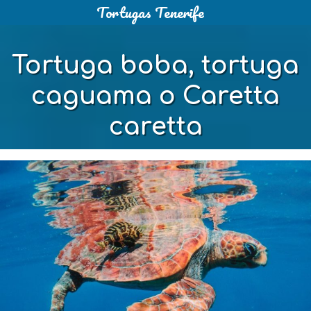
Tortugas Tenerife
Saltar
al
contenido
Tortuga boba, tortuga
caguama o Caretta
caretta