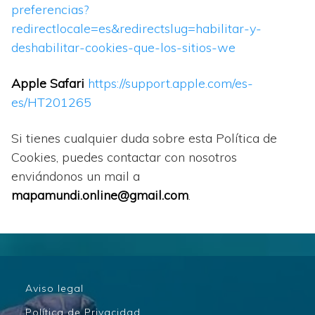
preferencias?
redirectlocale=es&redirectslug=habilitar-y-
deshabilitar-cookies-que-los-sitios-we
Apple Safari
https://support.apple.com/es-
es/HT201265
Si tienes cualquier duda sobre esta Política de
Cookies, puedes contactar con nosotros
enviándonos un mail a
mapamundi.online@gmail.com
.
Aviso legal
Política de Privacidad